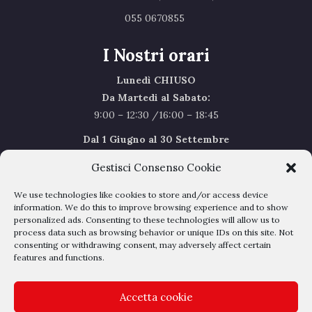
055 0670855 ‎
I Nostri orari
Lunedì CHIUSO
Da Martedi al Sabato:
9:00 – 12:30 /16:00 – 18:45
Dal 1 Giugno al 30 Settembre
l’orario del Sabato sarà il seguente 9.00/12.30
Gestisci Consenso Cookie
Sabato Agosto Chiusi
We use technologies like cookies to store and/or access device
I chiusi per Ferie dal 1 al 24
Agosto
information. We do this to improve browsing experience and to show
personalized ads. Consenting to these technologies will allow us to
process data such as browsing behavior or unique IDs on this site. Not
Privacy Policy
–
Cookie Policy
consenting or withdrawing consent, may adversely affect certain
features and functions.
Accetta cookie