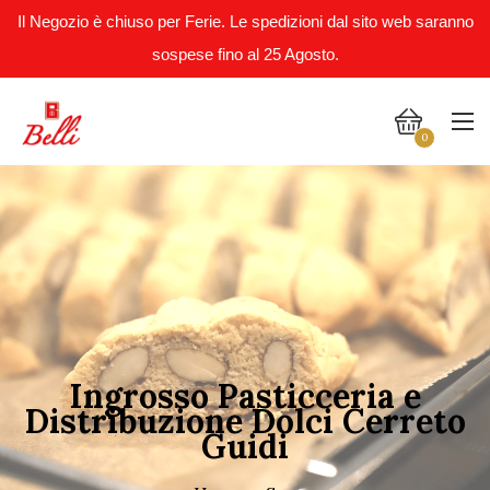
Il Negozio è chiuso per Ferie. Le spedizioni dal sito web saranno
sospese fino al 25 Agosto.
0
Ingrosso Pasticceria e
Distribuzione Dolci Cerreto
Guidi