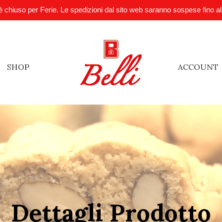
è chiuso per Ferie. Le spedizioni dal sito web saranno sospese fino a
SHOP
ACCOUNT
Dettagli Prodotto