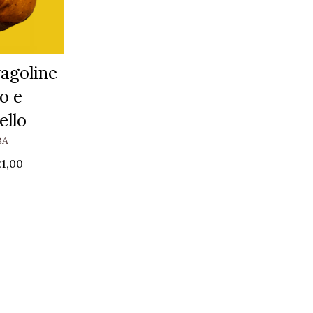
agoline
o e
ello
BA
21,00