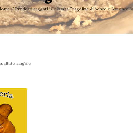
Home
/ Prodotti taggati “Colomba Fragoline di bosco e Limoncello
isultato singolo