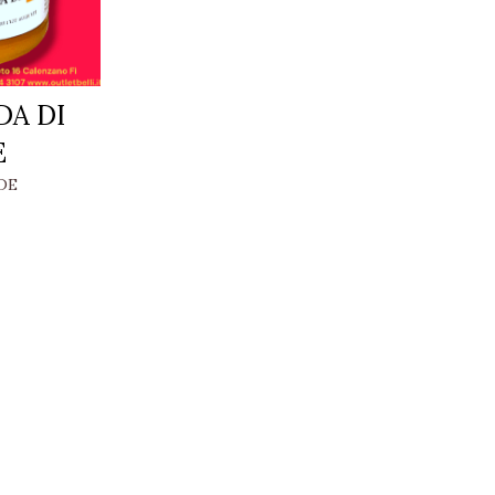
A DI
E
DE