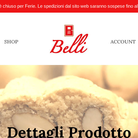
è chiuso per Ferie. Le spedizioni dal sito web saranno sospese fino a
SHOP
ACCOUNT
Dettagli Prodotto