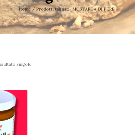
Home
/ Prodotti taggati “MOSTARDA DI PERE”
isultato singolo