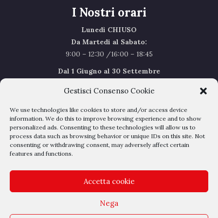
I Nostri orari
Lunedì CHIUSO
Da Martedi al Sabato:
9:00 – 12:30 /16:00 – 18:45
Dal 1 Giugno al 30 Settembre
l’orario del Sabato sarà il seguente 9.00/12.30
Gestisci Consenso Cookie
Sabato Agosto Chiusi
We use technologies like cookies to store and/or access device
I chiusi per Ferie dal 1 al 24
Agosto
information. We do this to improve browsing experience and to show
personalized ads. Consenting to these technologies will allow us to
process data such as browsing behavior or unique IDs on this site. Not
Privacy Policy
–
Cookie Policy
consenting or withdrawing consent, may adversely affect certain
features and functions.
Accetta cookie
Nega