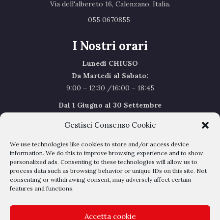
Via dell'albereto 16, Calenzano, Italia.‎
055 0670855 ‎
I Nostri orari
Lunedì CHIUSO
Da Martedi al Sabato:
9:00 – 12:30 /16:00 – 18:45
Dal 1 Giugno al 30 Settembre
l’orario del Sabato sarà il seguente 9.00/12.30
Gestisci Consenso Cookie
Sabato Agosto Chiusi
We use technologies like cookies to store and/or access device
I chiusi per Ferie dal 1 al 24
Agosto
information. We do this to improve browsing experience and to show
personalized ads. Consenting to these technologies will allow us to
process data such as browsing behavior or unique IDs on this site. Not
Privacy Policy
–
Cookie Policy
consenting or withdrawing consent, may adversely affect certain
features and functions.
Accetta cookie