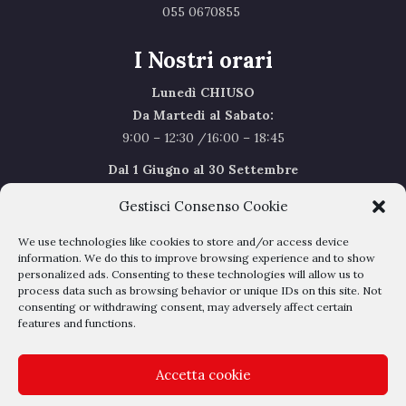
055 0670855 ‎
I Nostri orari
Lunedì CHIUSO
Da Martedi al Sabato:
9:00 – 12:30 /16:00 – 18:45
Dal 1 Giugno al 30 Settembre
l’orario del Sabato sarà il seguente 9.00/12.30
Gestisci Consenso Cookie
Sabato Agosto Chiusi
We use technologies like cookies to store and/or access device
I chiusi per Ferie dal 1 al 24
Agosto
information. We do this to improve browsing experience and to show
personalized ads. Consenting to these technologies will allow us to
process data such as browsing behavior or unique IDs on this site. Not
Privacy Policy
–
Cookie Policy
consenting or withdrawing consent, may adversely affect certain
features and functions.
Accetta cookie